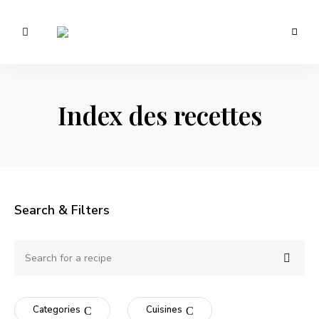
Des
recettes
Marie's
inspirées
par
Daily
les
saisons
Index des recettes
Cooking
et
les
voyages…
Search & Filters
Search
Searc
for
a
recipe:
Categories
Cuisines