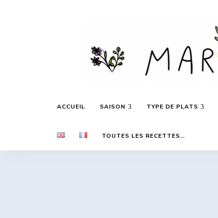
Des
Marie's
recettes
ACCUEIL
SAISON
TYPE DE PLATS
inspirées
par
les
Daily
saisons
TOUTES LES RECETTES…
et
les
voyages…
Cooking