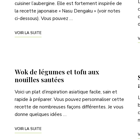
L
cuisiner l’aubergine. Elle est fortement inspirée de
c
la recette japonaise « Nasu Dengaku » (voir notes
c
ci-dessous). Vous pouvez …
d
VOIR LA SUITE
V
Wok de légumes et tofu aux
nouilles sautées
Voici un plat d’inspiration asiatique facile, sain et
L
rapide à préparer. Vous pouvez personnaliser cette
b
recette de nombreuses façons différentes. Je vous
c
donne quelques idées …
VOIR LA SUITE
V