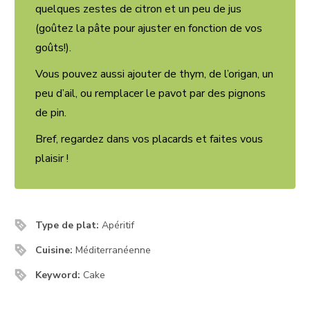
quelques zestes de citron et un peu de jus
(goûtez la pâte pour ajuster en fonction de vos
goûts!).
Vous pouvez aussi ajouter de thym, de l’origan, un
peu d’ail, ou remplacer le pavot par des pignons
de pin.
Bref, regardez dans vos placards et faites vous
plaisir !
Type de plat:
Apéritif
Cuisine:
Méditerranéenne
Keyword:
Cake