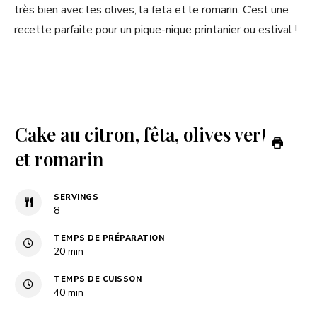
très bien avec les olives, la feta et le romarin. C’est une
recette parfaite pour un pique-nique printanier ou estival !
Cake au citron, fêta, olives vertes
et romarin
SERVINGS
8
TEMPS DE PRÉPARATION
minutes
20
min
TEMPS DE CUISSON
minutes
40
min