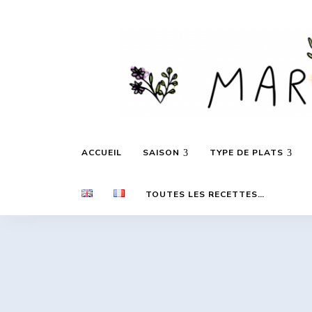
Des
Marie's
recettes
ACCUEIL
SAISON
TYPE DE PLATS
inspirées
par
les
Daily
saisons
TOUTES LES RECETTES…
et
les
voyages…
Cooking