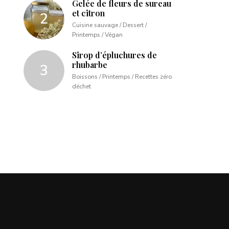
Gelée de fleurs de sureau
et citron
Cuisine sauvage / Dessert /
Printemps / Végan
Sirop d’épluchures de
rhubarbe
Boissons / Printemps / Recettes zéro
déchet