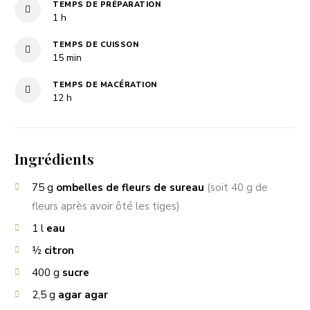
TEMPS DE PRÉPARATION
heure
1
h
TEMPS DE CUISSON
minutes
15
min
TEMPS DE MACÉRATION
heures
12
h
Ingrédients
75
g
ombelles de fleurs de sureau
(soit 40 g de
fleurs après avoir ôté les tiges)
1
l
eau
½
citron
400
g
sucre
2,5
g
agar agar