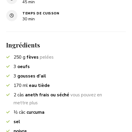
minutes
45
min
TEMPS DE CUISSON
minutes
30
min
Ingrédients
250
g
fèves
pelées
3
oeufs
3
gousses d’ail
170
ml
eau tiède
2
càs
aneth frais ou séché
vous pouvez en
mettre plus
½
càc
curcuma
sel
poivre