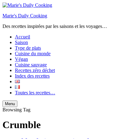
Marie's Daily Cooking
Des recettes inspirées par les saisons et les voyages…
Accueil
Saison
Type de plats
Cuisine du monde
Végan
Cuisine sauvage
Recettes zéro déchet
Index des recettes
Toutes les recettes…
Search
Menu
Browsing Tag
Crumble