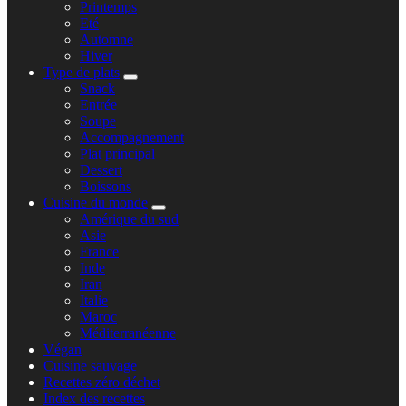
expand
Printemps
child
Eté
menu
Automne
Hiver
Type de plats
expand
Snack
child
Entrée
menu
Soupe
Accompagnement
Plat principal
Dessert
Boissons
Cuisine du monde
expand
Amérique du sud
child
Asie
menu
France
Inde
Iran
Italie
Maroc
Méditerranéenne
Végan
Cuisine sauvage
Recettes zéro déchet
Index des recettes