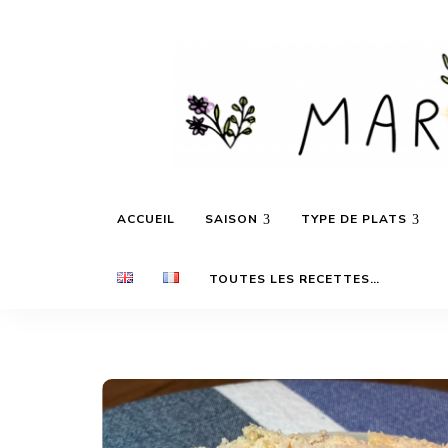
Des
Marie's
recettes
ACCUEIL
SAISON
TYPE DE PLATS
inspirées
par
les
Daily
saisons
TOUTES LES RECETTES…
et
les
voyages…
Cooking