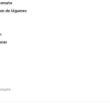
tomate
lon de légumes
n
urier
beurre