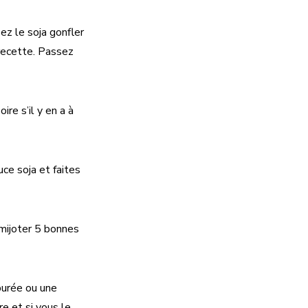
ez le soja gonfler
 recette. Passez
ire s’il y en a à
uce soja et faites
 mijoter 5 bonnes
purée ou une
re et si vous le