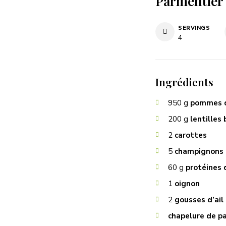
Parmentier 
SERVINGS
4
Ingrédients
950
g
pommes d
200
g
lentilles
2
carottes
5
champignons
60
g
protéines 
1
oignon
2
gousses d’ail
chapelure de pa