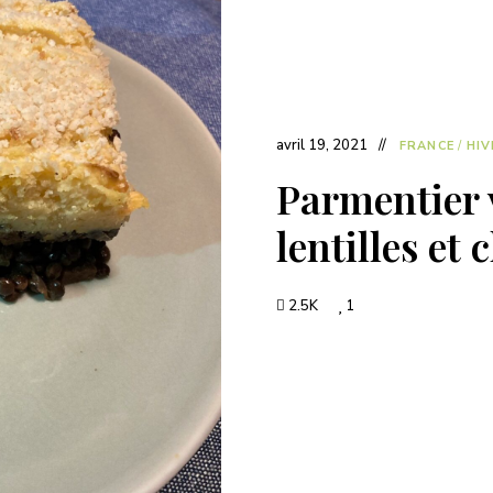
avril 19, 2021
FRANCE
/
HIV
Parmentier 
lentilles e
2.5K
1