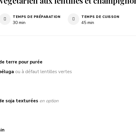
végétarien aux lentilles et champigno
TEMPS DE PRÉPARATION
TEMPS DE CUISSON
minutes
minutes
30
min
45
min
e terre pour purée
 béluga
ou à défaut lentilles vertes
de soja texturées
en option
in