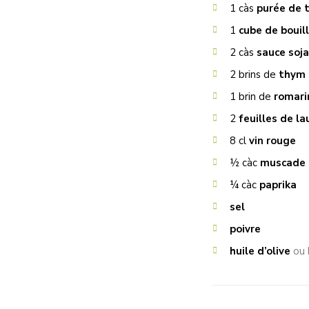
1
càs
purée de 
1
cube de bouil
2
càs
sauce soja
2
brins de
thym
1
brin de
romari
2
feuilles de la
8
cl
vin rouge
½
càc
muscade
¼
càc
paprika
sel
poivre
huile d’olive
ou 