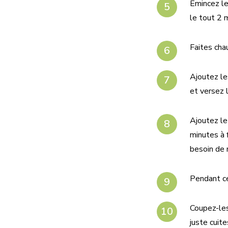
Emincez le
le tout 2 
Faites chau
Ajoutez les
et versez l
Ajoutez le
minutes à 
besoin de r
Pendant ce
Coupez-les 
juste cuite