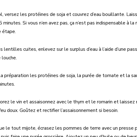
l, versez les protéines de soja et couvrez d’eau bouillante. Laiss
 minutes. Si vous n’en avez pas, ça n’est pas indispensable à la
e étape.
s lentilles cuites, enlevez sur le surplus d’eau à l’aide d’une passo
e louche.
la préparation les protéines de soja, la purée de tomate et la sa
minutes.
porez le vin et assaisonnez avec le thym et le romarin et laissez
feu doux. Goûtez et rectifier l’assaisonnement si besoin.
e le tout mijote, écrasez les pommes de terre avec un presse 
puis faire une purée grossière. Ajoutez un peu d’huile ou de beur