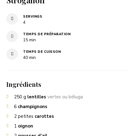
Stroganoff
SERVINGS
4
TEMPS DE PRÉPARATION
minutes
15
min
TEMPS DE CUISSON
minutes
40
min
Ingrédients
250
g
lentilles
vertes ou béluga
6
champignons
2
petites
carottes
1
oignon
2
gousses d’ail