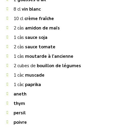
8
cl
vin blanc
10
cl
crème fraîche
2
càs
amidon de maïs
1
càs
sauce soja
2
càs
sauce tomate
1
càs
moutarde à l’ancienne
2
cubes de
bouillon de légumes
1
càc
muscade
1
càc
paprika
aneth
thym
persil
poivre