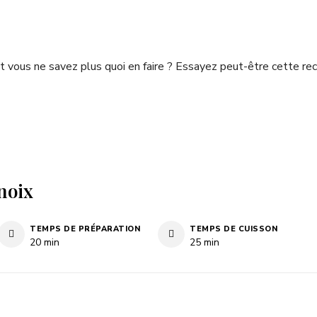
et vous ne savez plus quoi en faire ? Essayez peut-être cette re
noix
TEMPS DE PRÉPARATION
TEMPS DE CUISSON
minutes
minutes
20
min
25
min