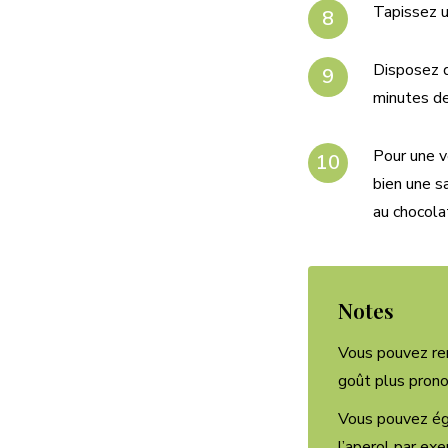
Tapissez u
Disposez q
minutes de
Pour une v
bien une s
au chocola
Notes
Vous pouvez remp
goût plus prono
Vous pouvez éga
l’aperol par ex