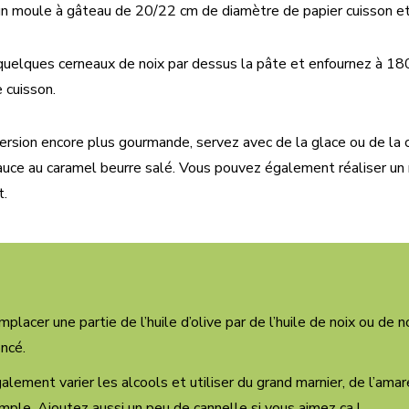
n moule à gâteau de 20/22 cm de diamètre de papier cuisson et
uelques cerneaux de noix par dessus la pâte et enfournez à 18
 cuisson.
ersion encore plus gourmande, servez avec de la glace ou de la 
auce au caramel beurre salé. Vous pouvez également réaliser un
t.
lacer une partie de l’huile d’olive par de l’huile de noix ou de 
ncé.
lement varier les alcools et utiliser du grand marnier, de l’ama
emple. Ajoutez aussi un peu de cannelle si vous aimez ça !