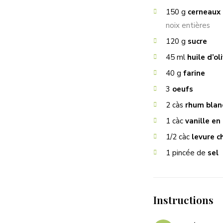
150
g
cerneaux 
noix entières
120
g
sucre
45
ml
huile d’ol
40
g
farine
3
oeufs
2
càs
rhum blan
1
càc
vanille en
1/2
càc
levure c
1
pincée de
sel
Instructions