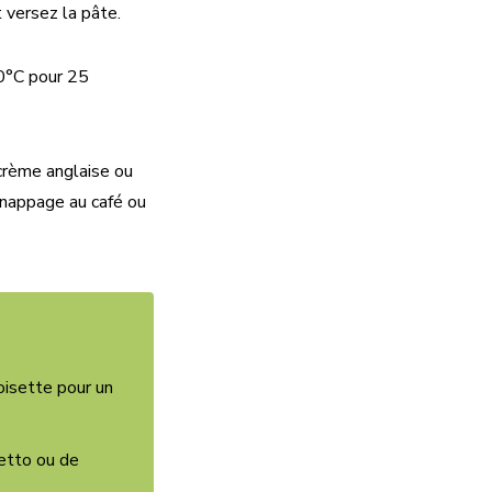
 versez la pâte.
0°C pour 25
crème anglaise ou
 nappage au café ou
noisette pour un
retto ou de