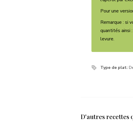
Pour une versi
Remarque : si v
quantités ainsi 
levure.
Type de plat:
D
D'autres recettes 