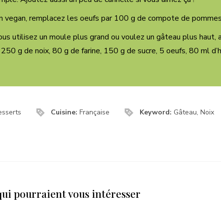
on vegan, remplacez les oeufs par 100 g de compote de pommes
ous utilisez un moule plus grand ou voulez un gâteau plus haut,
: 250 g de noix, 80 g de farine, 150 g de sucre, 5 oeufs, 80 ml d’
esserts
Cuisine:
Française
Keyword:
Gâteau, Noix
qui pourraient vous intéresser