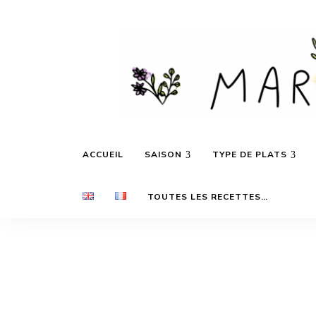
Des
Marie's
recettes
ACCUEIL
SAISON
TYPE DE PLATS
inspirées
par
les
Daily
saisons
TOUTES LES RECETTES…
et
les
voyages…
Cooking