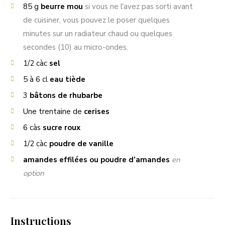
85
g
beurre mou
si vous ne l'avez pas sorti avant
de cuisiner, vous pouvez le poser quelques
minutes sur un radiateur chaud ou quelques
secondes (10) au micro-ondes.
1/2
càc
sel
5 à 6
cl
eau tiède
3
bâtons de rhubarbe
Une trentaine de
cerises
6
càs
sucre roux
1/2
càc
poudre de vanille
amandes effilées ou poudre d’amandes
en
option
Instructions