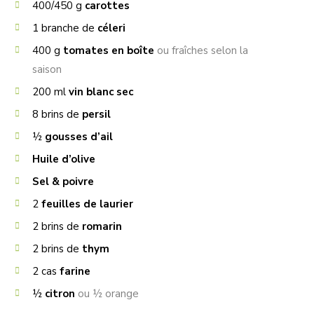
400/450
g
carottes
1
branche de
céleri
400
g
tomates en boîte
ou fraîches selon la
saison
200
ml
vin blanc sec
8
brins de
persil
½
gousses d’ail
Huile d’olive
Sel & poivre
2
feuilles de laurier
2
brins de
romarin
2
brins de
thym
2
cas
farine
½
citron
ou ½ orange