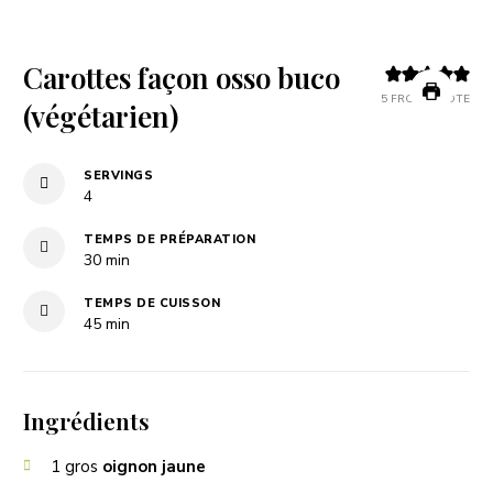
Carottes façon osso buco
5
FROM 1 VOTE
(végétarien)
SERVINGS
4
TEMPS DE PRÉPARATION
minutes
30
min
TEMPS DE CUISSON
minutes
45
min
Ingrédients
1
gros
oignon jaune