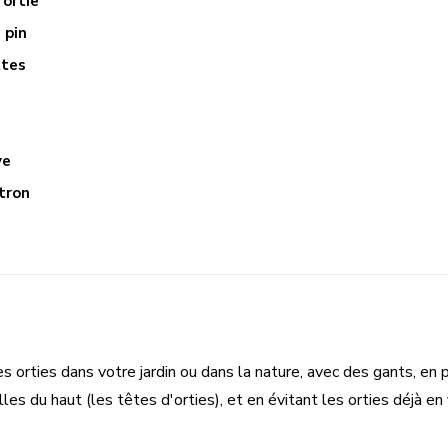
'ortie
 pin
ttes
ve
itron
es orties dans votre jardin ou dans la nature, avec des gants, en 
lles du haut (les têtes d'orties), et en évitant les orties déjà en 