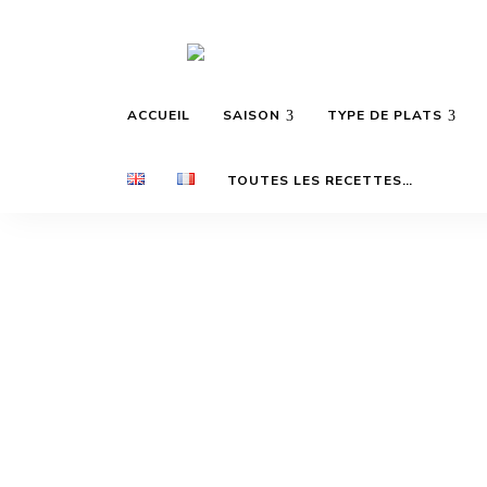
Des
Marie's
recettes
ACCUEIL
SAISON
TYPE DE PLATS
inspirées
par
les
Daily
saisons
TOUTES LES RECETTES…
et
les
voyages…
Cooking