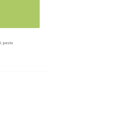
d:
pesto