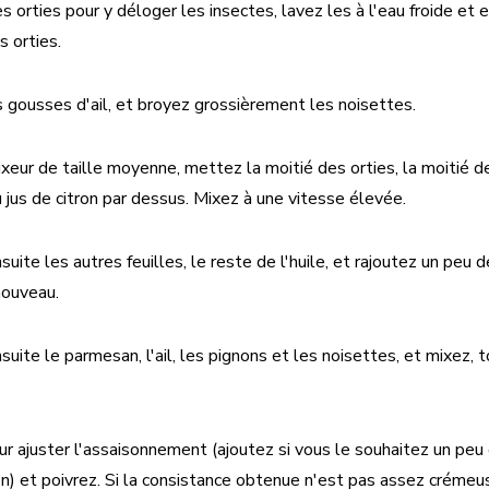
 orties pour y déloger les insectes, lavez les à l'eau froide et ef
s orties.
 gousses d'ail, et broyez grossièrement les noisettes.
xeur de taille moyenne, mettez la moitié des orties, la moitié de 
 jus de citron par dessus. Mixez à une vitesse élevée.
uite les autres feuilles, le reste de l'huile, et rajoutez un peu de
nouveau.
uite le parmesan, l'ail, les pignons et les noisettes, et mixez, t
r ajuster l'assaisonnement (ajoutez si vous le souhaitez un pe
ron) et poivrez. Si la consistance obtenue n'est pas assez créme