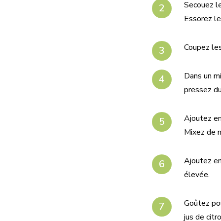
Secouez les
Essorez le
Coupez les
Dans un mi
pressez du
Ajoutez ens
Mixez de 
Ajoutez ens
élevée.
Goûtez pou
jus de cit