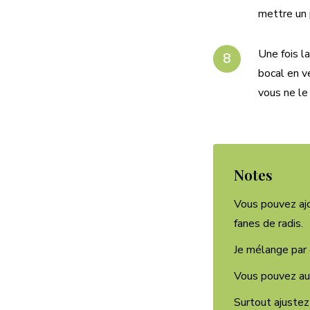
mettre un p
Une fois l
bocal en ve
vous ne le
Notes
Vous pouvez ajo
fanes de radis.
Je mélange par 
Vous pouvez aus
Surtout ajustez