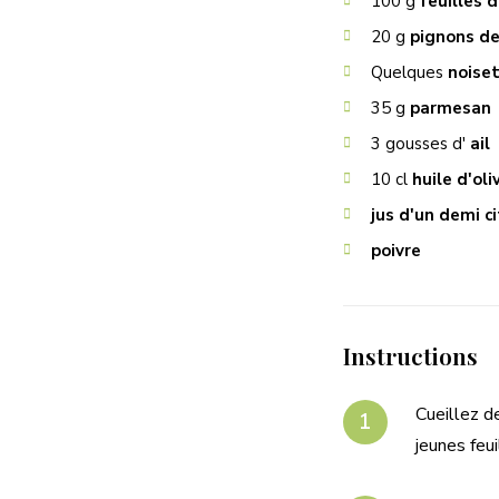
100
g
feuilles d
20
g
pignons de
Quelques
noise
35
g
parmesan
3
gousses d'
ail
10
cl
huile d'oli
jus d'un demi c
poivre
Instructions
Cueillez d
jeunes feui