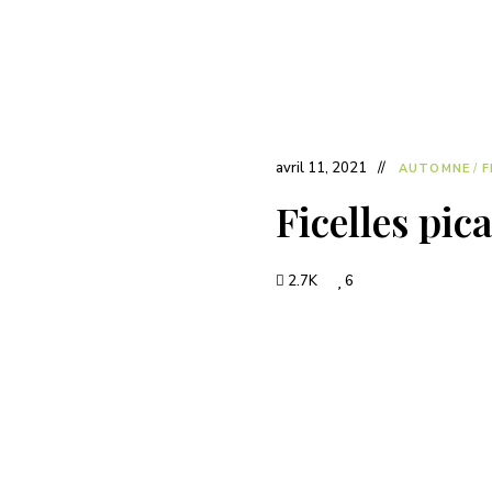
avril 11, 2021
AUTOMNE
/
F
Ficelles pic
2.7K
6