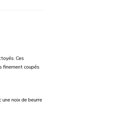
ttoyés. Ces
ns finement coupés
 une noix de beurre
.