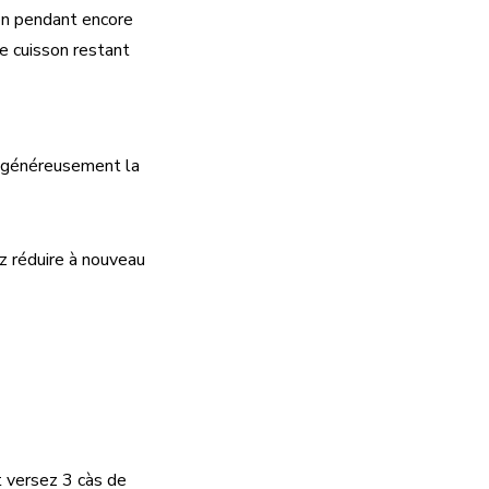
son pendant encore
de cuisson restant
ez généreusement la
ez réduire à nouveau
t versez 3 càs de