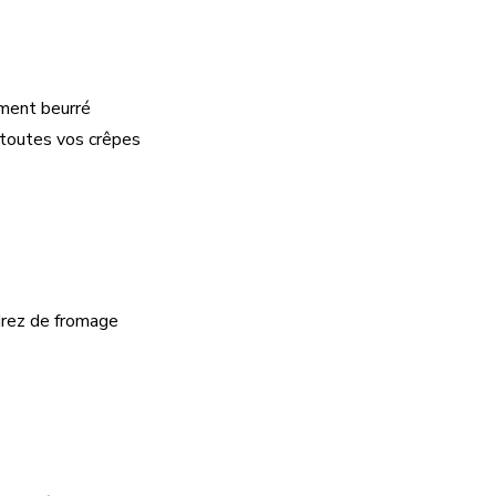
ement beurré
e toutes vos crêpes
drez de fromage