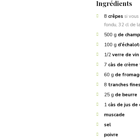
Ingrédients
8
crêpes
si vous
fondu, 32 cl de l
500
g
de champ
100
g
d’échalot
1/2
verre de vin
7
càs de crème 
60
g
de fromag
8
tranches fine
25
g
de beurre
1
càs de jus de 
muscade
sel
poivre