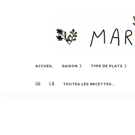
Des
Marie's
recettes
ACCUEIL
SAISON
TYPE DE PLATS
inspirées
par
les
Daily
saisons
TOUTES LES RECETTES…
et
les
voyages…
Cooking