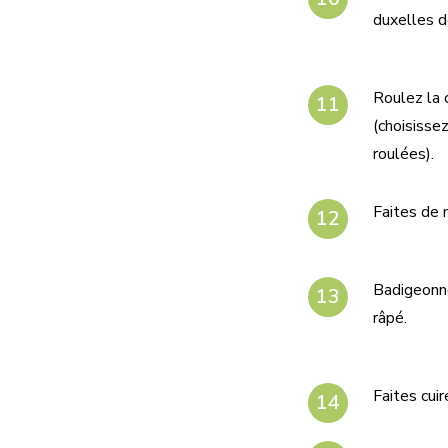
duxelles d
Roulez la 
(choisissez
roulées).
Faites de 
Badigeonne
râpé.
Faites cui