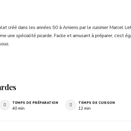
 plat créé dans les années 50 à Amiens par le cuisinier Marcel Lef
me une spécialité picarde. Facile et amusant à préparer, c’est ég
sous.
ardes
TEMPS DE PRÉPARATION
TEMPS DE CUISSON
minutes
minutes
40
min
12
min