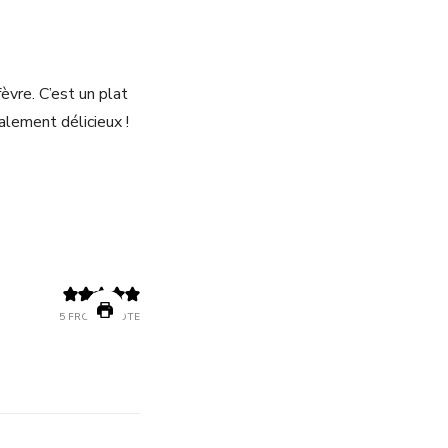
èvre. C’est un plat
alement délicieux !
5
FROM 1 VOTE