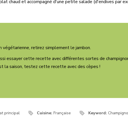
plat chaud et accompagné d'une petite salade (d'endives par e
n végétarienne, retirez simplement le jambon.
si essayer cette recette avec différentes sortes de champignon
est la saison, testez cette recette avec des cèpes !
at principal
Cuisine:
Française
Keyword:
Champign